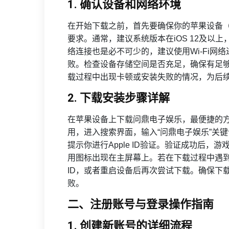
1. 确认设备和网络环境
在开始下载之前，首先要确保你的苹果设备（i
要求。通常，建议系统版本在iOS 12及以
络连接也是必不可少的，建议使用Wi-Fi网
败。检查设备存储空间是否充足，确保有足
载过程中出现卡顿或安装失败的情况，为后
2. 下载安装步骤详解
在苹果设备上下载问鼎电子娱乐，最便捷的方法是通过
用，进入搜索界面，输入“问鼎电子娱乐”关键
提示你进行Apple ID验证。验证成功后
用图标出现在主屏幕上。若在下载过程中遇到问题，
ID，或者重启设备后再次尝试下载。确保下
败。
二、注册账号与登录操作指南
1. 创建新账号的详细流程