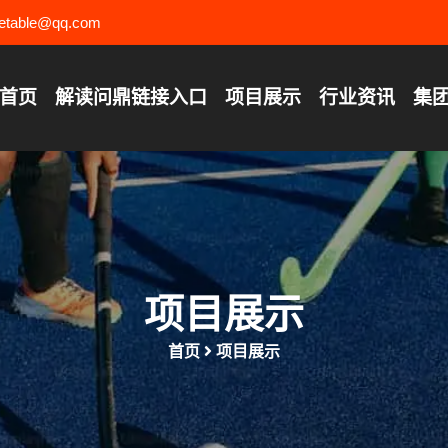
etable@qq.com
首页
解读
问鼎链接入口
项目展示
行业资讯
集
项目展示
首页
项目展示