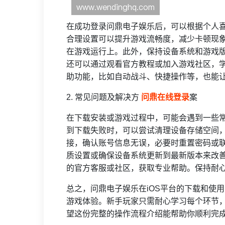
在成功登录问鼎电子娱乐后，可以根据个人
合理设置可以提升游戏流畅度，减少卡顿现
在游戏运行上。此外，保持设备系统和游戏
还可以通过观看官方教程或加入游戏社区，
助功能，比如自动战斗、快捷操作等，也能
2. 常见问题及解决方
问鼎在线登录
案
在下载安装或游戏过程中，可能会遇到一些
到下载失败时，可以尝试清理设备存储空间
接，确认账号信息无误，必要时重置密码或
质设置或确保设备系统更新到最新版本来改
的官方客服或社区，获取专业帮助。保持耐
总之，问鼎电子娱乐在iOS平台的下载和使
游戏体验。新手玩家只需耐心学习每个环节
望这份完整的操作流程介绍能帮助你顺利完