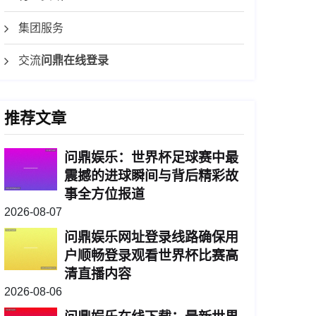
集团服务
交流
问鼎在线登录
推荐文章
问鼎娱乐：世界杯足球赛中最
震撼的进球瞬间与背后精彩故
事全方位报道
2026-08-07
问鼎娱乐网址登录线路确保用
户顺畅登录观看世界杯比赛高
清直播内容
2026-08-06