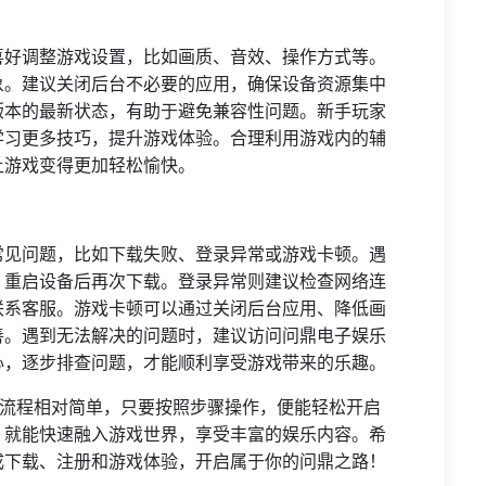
喜好调整游戏设置，比如画质、音效、操作方式等。
象。建议关闭后台不必要的应用，确保设备资源集中
版本的最新状态，有助于避免兼容性问题。新手玩家
学习更多技巧，提升游戏体验。合理利用游戏内的辅
让游戏变得更加轻松愉快。
常见问题，比如下载失败、登录异常或游戏卡顿。遇
，重启设备后再次下载。登录异常则建议检查网络连
联系客服。游戏卡顿可以通过关闭后台应用、降低画
善。遇到无法解决的问题时，建议访问问鼎电子娱乐
心，逐步排查问题，才能顺利享受游戏带来的乐趣。
用流程相对简单，只要按照步骤操作，便能轻松开启
，就能快速融入游戏世界，享受丰富的娱乐内容。希
成下载、注册和游戏体验，开启属于你的问鼎之路！