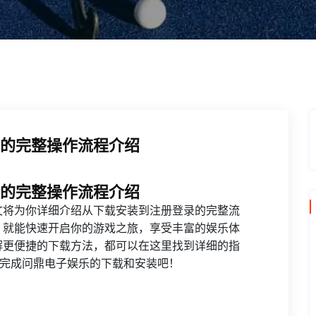
手的完整操作流程介绍
手的完整操作流程介绍
文将为你详细介绍从下载安装到注册登录的完整流
，就能快速开启你的游戏之旅，享受丰富的娱乐体
解更便捷的下载方法，都可以在这里找到详细的指
利完成问鼎电子娱乐的下载和安装吧！