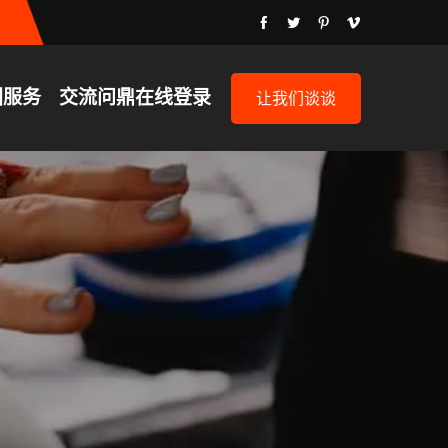
团服务
交流
问鼎在线登录
让我们谈谈