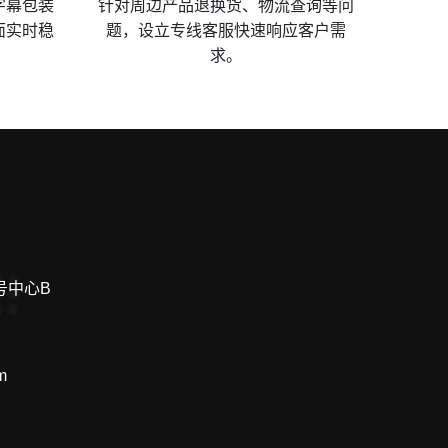
字幕包装
针对周边产品退换货、物流查询等问
面实时稳
题，设立专线客服快速响应客户需
求。
号中心B
m