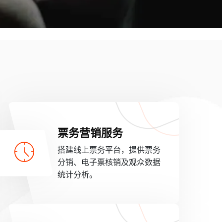
票务营销服务
搭建线上票务平台，提供票务
分销、电子票核销及观众数据
统计分析。