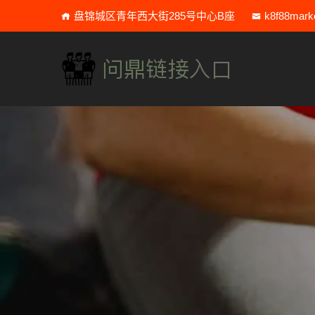
盘锦城区青年西大街285号中心B座
k8f88mark