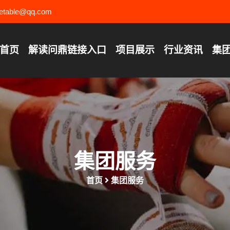
etable@qq.com
首页
解读
问鼎链接入口
项目展示
行业资讯
集
集团服务
首页
集团服务