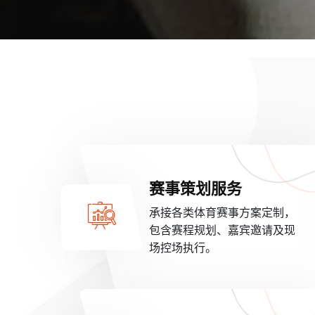
赛事策划服务
承接各类体育赛事方案定制，
包含赛程规划、嘉宾邀请及现
场控场执行。