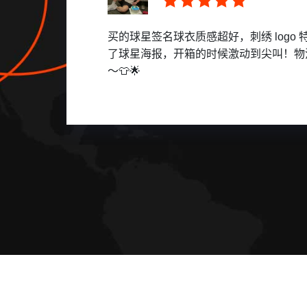
再
买的球星签名球衣质感超好，刺绣 logo
了球星海报，开箱的时候激动到尖叫！物
～👕🌟