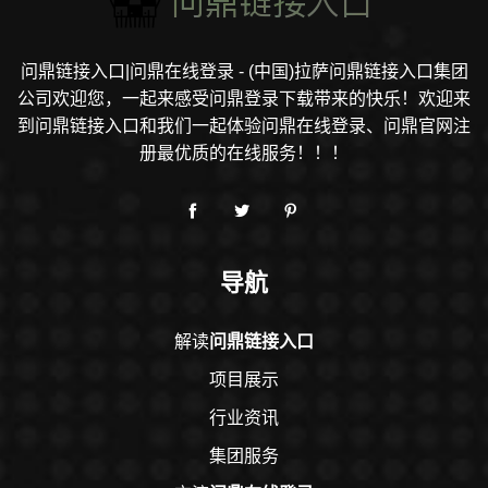
问鼎链接入口|问鼎在线登录 - (中国)拉萨问鼎链接入口集团
公司欢迎您，一起来感受问鼎登录下载带来的快乐！欢迎来
到问鼎链接入口和我们一起体验问鼎在线登录、问鼎官网注
册最优质的在线服务！！！
导航
解读
问鼎链接入口
项目展示
行业资讯
集团服务