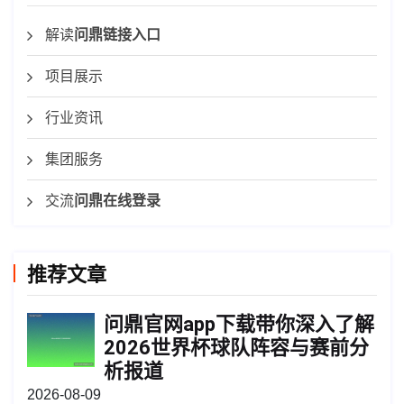
解读
问鼎链接入口
项目展示
行业资讯
集团服务
交流
问鼎在线登录
推荐文章
问鼎官网app下载带你深入了解
2026世界杯球队阵容与赛前分
析报道
2026-08-09