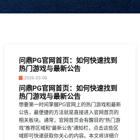
问鼎PG官网首页：如何快速找到
热门游戏与最新公告
2026-03-06
问鼎PG官网首页：如何快速找到
热门游戏与最新公告
想要第一时间掌握PG官网上的热门游戏和最新
公告，最便捷的方法就是直接进入官网首页的
相关板块。通常，官网首页会有醒目的“热门游
戏”推荐区域和“最新公告”通知栏，点击这些区
域即可快速获取你关心的内容。本文将详细介