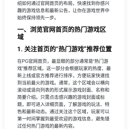
绍如何通过官网首页的布局，快速找到你感兴
趣的游戏信息和最新公告，让你在游戏世界中
始终保持领先一步。
一、浏览官网首页的热门游戏区
域
1. 关注首页的“热门游戏”推荐位置
在PG官网首页，最显眼的部分通常是“热门游
戏”推荐区域。这一部分会根据玩家的热度、最
新上线或官方推荐进行排序，方便玩家快速找
到当前最火的游戏。通常，这个区域会以横向
滚动或竖向列表的形式展示游戏封面、名称和
简要介绍。只需点击感兴趣的游戏封面或标
题，即可进入详细页面，了解游戏的玩法、特
色和最新动态。通过关注这个区域，玩家可以
第一时间掌握到最受欢迎的游戏信息，避免错
过任何热门游戏的最新内容。