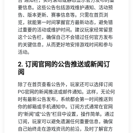
告”通知栏，实时滚动或静态显示官方发布的重
要信息。这些公告包括游戏维护通知、活动预
告、版本更新、赛事信息等。只需在首页浏
览，就能第一时间掌握官方最新动态，避免错
过重要的活动或维护时间。建议玩家经常留意
这个公告栏，确保自己不会错过任何官方发布
的关键信息，从而更好地安排游戏时间和参与
活动。
2. 订阅官网的公告推送或新闻订
阅
除了在首页查看公告外，玩家还可以选择订阅
PG官网的新闻推送或邮件通知。这样，无论何
时有最新公告发布，系统都会第一时间推送到
你的邮箱或手机通知中。订阅方式通常在官网
的“新闻”或“公告”栏目中设置，操作简单。通过
订阅，玩家可以避免遗漏任何重要信息，确保
自己始终走在游戏资讯的前沿，及时了解官方