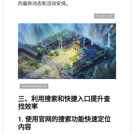
的最新动态和活动安排。
三、利用搜索和快捷入口提升查
找效率
1. 使用官网的搜索功能快速定位
内容