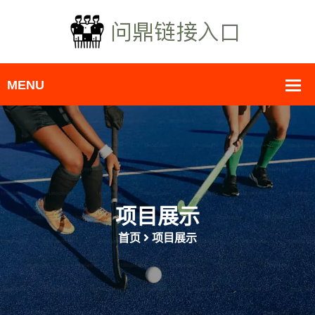
项目展示
首页
项目展示