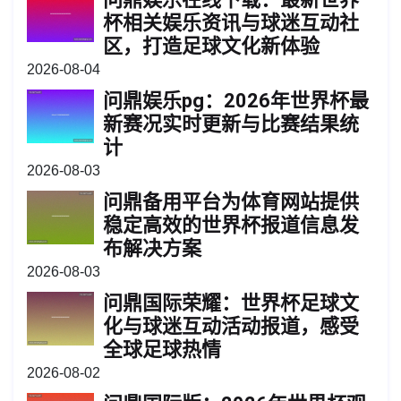
杯相关娱乐资讯与球迷互动社
区，打造足球文化新体验
2026-08-04
问鼎娱乐pg：2026年世界杯最
新赛况实时更新与比赛结果统
计
2026-08-03
问鼎备用平台为体育网站提供
稳定高效的世界杯报道信息发
布解决方案
2026-08-03
问鼎国际荣耀：世界杯足球文
化与球迷互动活动报道，感受
全球足球热情
2026-08-02