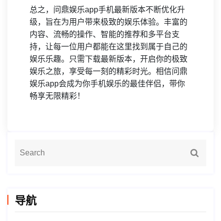
总之，问鼎娱乐app手机最新版本不断优化升
级，旨在为用户带来极致的娱乐体验。丰富的
内容、流畅的操作、智能的推荐和多平台支
持，让每一位用户都能在这里找到属于自己的
娱乐乐趣。只需下载最新版本，开启你的极致
娱乐之旅，享受每一刻的精彩时光。相信问鼎
娱乐app会成为你手机娱乐的最佳伴侣，带你
畅享无限精彩！
导航