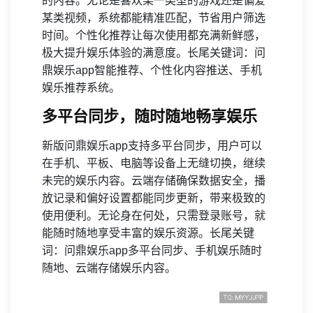
的内容。无论是喜欢某一类型的游戏还是偏爱
某类视频，系统都能精准匹配，节省用户筛选
时间。个性化推荐让每次使用都充满新鲜感，
极大提升娱乐体验的满意度。长尾关键词：问
鼎娱乐app智能推荐、个性化内容推送、手机
娱乐推荐系统。
多平台同步，随时随地畅享娱乐
新版问鼎娱乐app支持多平台同步，用户可以
在手机、平板、电脑等设备上无缝切换，继续
未完的娱乐内容。云端存储确保数据安全，播
放记录和偏好设置都能同步更新，带来极致的
使用便利。无论身在何处，只需登录账号，就
能随时随地享受丰富的娱乐资源。长尾关键
词：问鼎娱乐app多平台同步、手机娱乐随时
随地、云端存储娱乐内容。