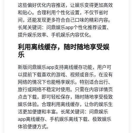
这些偏好优化内容推送，让娱乐变得更加高效
和贴心。合理利用个性化设置，不仅节省时
间，还能发现更多符合自己口味的精彩内容。
长尾关键词：问鼎娱乐app个性化推荐设置、
提升娱乐效率、手机娱乐内容优化。
利用离线缓存，随时随地享受娱
乐
新版问鼎娱乐app支持离线缓存功能，用户可
以提前下载喜欢的游戏、视频或音乐，在没有
网络的情况下也能畅享娱乐。特别适合出行、
旅行或网络不稳定时使用。只需在内容详情页
点击下载，即可轻松保存，随时随地享受极致
娱乐体验。合理利用离线缓存，让你的娱乐生
活更加便捷和丰富。长尾关键词：问鼎娱乐
app离线缓存、手机娱乐离线下载、极致娱乐
体验便捷方式。