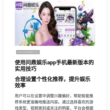
使用问鼎娱乐app手机最新版本的
实用技巧
合理设置个性化推荐，提升娱乐
效率
用户可以在设置中调整兴趣偏好，帮助智能推
荐系统更准确地推送内容。通过选择喜欢的游
戏类型、视频类别或关注的明星，平台会根据