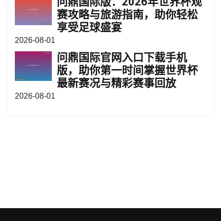
问鼎国际版：2026年世界杯观
赛攻略与旅游指南，助你轻松
享受足球盛宴
2026-08-01
问鼎国际官网入口下载手机
版，助你第一时间掌握世界杯
最新赛况与精彩赛事回放
2026-08-01