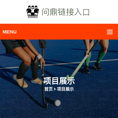
项目展示
首页
项目展示