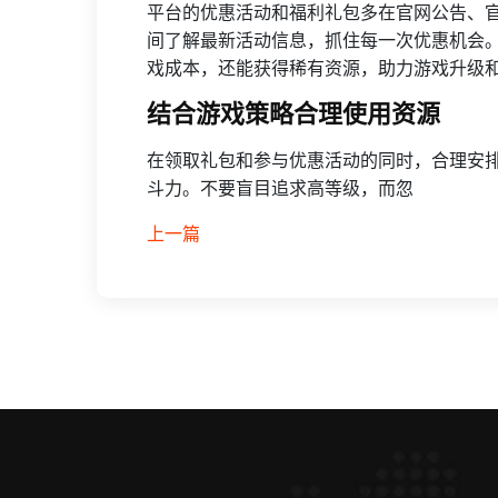
平台的优惠活动和福利礼包多在官网公告、
间了解最新活动信息，抓住每一次优惠机会
戏成本，还能获得稀有资源，助力游戏升级
结合游戏策略合理使用资源
在领取礼包和参与优惠活动的同时，合理安
斗力。不要盲目追求高等级，而忽
上一篇