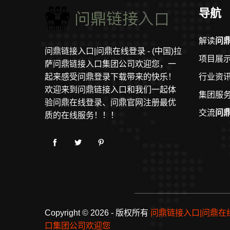
导航
解读
问
问鼎链接入口|问鼎在线登录 - (中国)拉
项目展
萨问鼎链接入口集团公司欢迎您，一
起来感受问鼎登录下载带来的快乐！
行业资
欢迎来到问鼎链接入口和我们一起体
集团服
验问鼎在线登录、问鼎官网注册最优
交流
问
质的在线服务！！！
Copyright © 2026 - 版权所有
问鼎链接入口|问鼎在线
口集团公司欢迎您