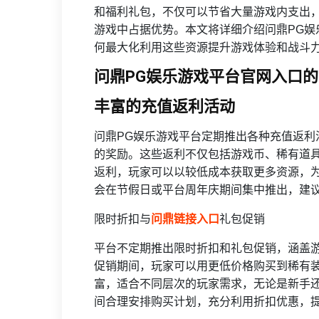
和福利礼包，不仅可以节省大量游戏内支出
游戏中占据优势。本文将详细介绍问鼎PG娱
何最大化利用这些资源提升游戏体验和战斗
问鼎PG娱乐游戏平台官网入口
丰富的充值返利活动
问鼎PG娱乐游戏平台定期推出各种充值返利
的奖励。这些返利不仅包括游戏币、稀有道具
返利，玩家可以以较低成本获取更多资源，
会在节假日或平台周年庆期间集中推出，建
限时折扣与
问鼎链接入口
礼包促销
平台不定期推出限时折扣和礼包促销，涵盖
促销期间，玩家可以用更低价格购买到稀有
富，适合不同层次的玩家需求，无论是新手
间合理安排购买计划，充分利用折扣优惠，