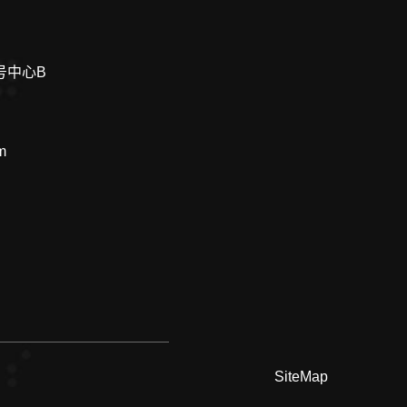
号中心B
m
SiteMap