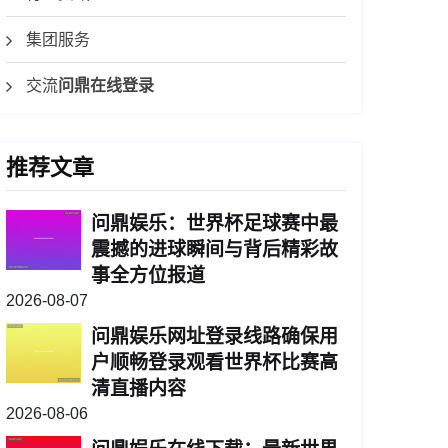
集团服务
交流
问鼎在线登录
推荐文章
问鼎娱乐：世界杯足球赛中最
震撼的进球瞬间与背后精彩故
事全方位报道
2026-08-07
问鼎娱乐网址登录线路确保用
户顺畅登录观看世界杯比赛高
清直播内容
2026-08-06