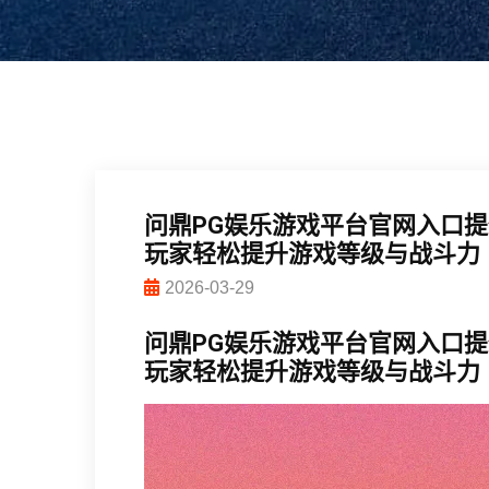
问鼎PG娱乐游戏平台官网入口
玩家轻松提升游戏等级与战斗力
2026-03-29
问鼎PG娱乐游戏平台官网入口
玩家轻松提升游戏等级与战斗力