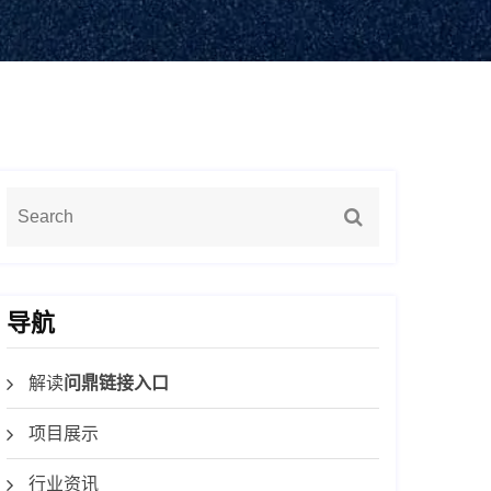
导航
解读
问鼎链接入口
项目展示
行业资讯