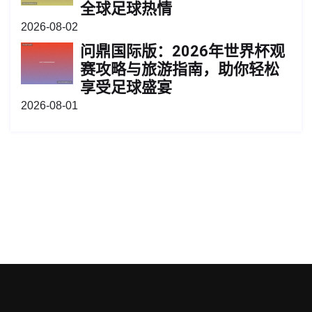
全球足球热情
2026-08-02
问鼎国际版：2026年世界杯观
赛攻略与旅游指南，助你轻松
享受足球盛宴
2026-08-01