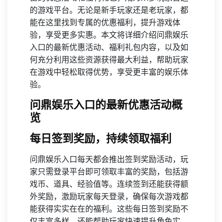
的游戏平台。无论是新手玩家还是老玩家，都
能在这里找到专属的优惠福利，提升游戏体
验，享受更多实惠。本文将详细介绍问鼎娱乐
入口的最新优惠活动、福利礼包内容，以及如
何充分利用这些资源获得最大利益，帮助玩家
在游戏中轻松取得优势，享受更丰富的娱乐体
验。
问鼎娱乐入口的最新优惠活动概
览
每日签到奖励，持续领取福利
问鼎娱乐入口每天都会推出签到奖励活动，玩
家只需登录平台即可领取丰富的奖励，包括游
戏币、道具、经验值等。连续签到还能获得额
外奖励，激励玩家每天登录，确保每次游戏都
能获得实实在在的福利。这些每日签到奖励不
仅丰富多样，还能帮助玩家快速提升角色实