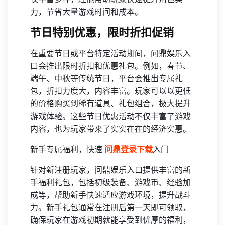
力，节省大量游戏时间和成本。
节日特别优惠，限时折扣促销
在重要节日或平台特定活动期间，问鼎娱乐入
口会推出限时折扣和优惠礼包。例如，春节、
端午、中秋等传统节日，平台会推出专属礼
包，折扣力度大，内容丰富。玩家可以以更低
的价格购买到稀有道具、礼包组合，极大提升
游戏体验。这些节日优惠活动不仅丰富了游戏
内容，也为玩家带来了实实在在的经济实惠。
新手专属福利，快速
问鼎登录下载
入门
针对新注册玩家，问鼎娱乐入口提供丰富的新
手福利礼包，包括初级装备、游戏币、经验加
成等，帮助新手快速适应游戏环境，提升战斗
力。新手礼包通常在注册后第一天即可领取，
确保玩家在游戏初期就能享受到优厚的福利，