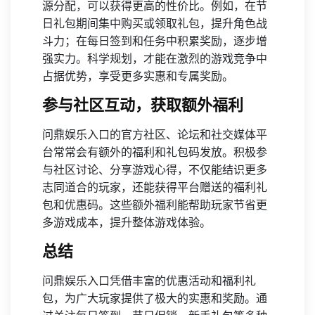
源分配，可以获得更高的性价比。例如，在节
日礼包期间集中购买或领取礼包，提升角色战
斗力；在每日签到和任务中积累奖励，逐步增
强实力。科学规划，才能在激烈的游戏竞争中
占据优势，享受更多实惠和专属奖励。
参与社区互动，获取额外福利
问鼎娱乐入口的官方社区、论坛和社交媒体平
台常常会有额外的福利和礼包码发放。积极参
与社区讨论、分享游戏心得，不仅能结识更多
志同道合的玩家，还能获得平台赠送的福利礼
包和优惠码。这些额外福利能帮助玩家节省更
多游戏成本，提升整体游戏体验。
总结
问鼎娱乐入口凭借丰富的优惠活动和福利礼
包，为广大玩家提供了极大的实惠和奖励。通