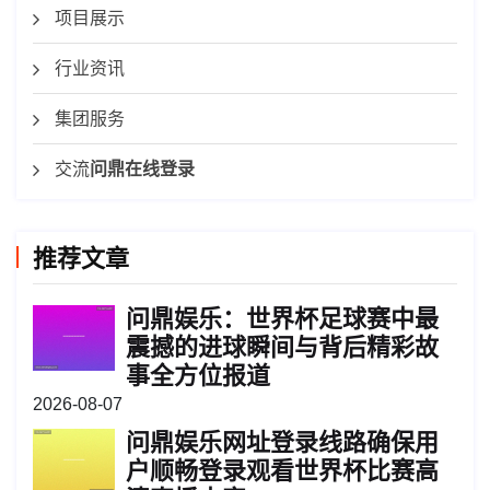
项目展示
行业资讯
集团服务
交流
问鼎在线登录
推荐文章
问鼎娱乐：世界杯足球赛中最
震撼的进球瞬间与背后精彩故
事全方位报道
2026-08-07
问鼎娱乐网址登录线路确保用
户顺畅登录观看世界杯比赛高