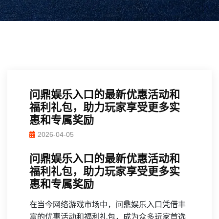
问鼎娱乐入口的最新优惠活动和
福利礼包，助力玩家享受更多实
惠和专属奖励
2026-04-05
问鼎娱乐入口的最新优惠活动和
福利礼包，助力玩家享受更多实
惠和专属奖励
在当今网络游戏市场中，问鼎娱乐入口凭借丰
富的优惠活动和福利礼包，成为众多玩家首选