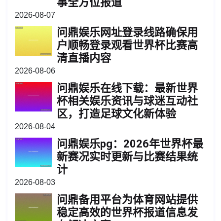
事全方位报道
2026-08-07
问鼎娱乐网址登录线路确保用
户顺畅登录观看世界杯比赛高
清直播内容
2026-08-06
问鼎娱乐在线下载：最新世界
杯相关娱乐资讯与球迷互动社
区，打造足球文化新体验
2026-08-04
问鼎娱乐pg：2026年世界杯最
新赛况实时更新与比赛结果统
计
2026-08-03
问鼎备用平台为体育网站提供
稳定高效的世界杯报道信息发