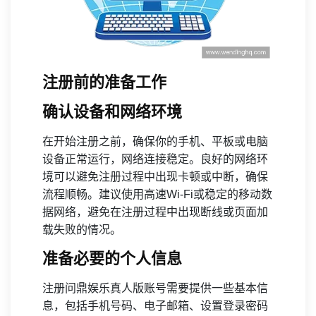
注册前的准备工作
确认设备和网络环境
在开始注册之前，确保你的手机、平板或电脑
设备正常运行，网络连接稳定。良好的网络环
境可以避免注册过程中出现卡顿或中断，确保
流程顺畅。建议使用高速Wi-Fi或稳定的移动数
据网络，避免在注册过程中出现断线或页面加
载失败的情况。
准备必要的个人信息
注册问鼎娱乐真人版账号需要提供一些基本信
息，包括手机号码、电子邮箱、设置登录密码