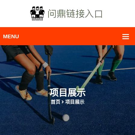
项目展示
首页
项目展示