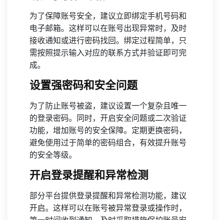
为了保障账号安全，建议立即绑定手机号码和
电子邮箱。这样可以在账号出现异常时，及时
接收通知或进行密码找回。绑定过程简单，只
需按照提示输入对应的联系方式并验证即可完
成。
设置强密码和安全问题
为了防止账号被盗，建议设置一个复杂且唯一
的登录密码。同时，开启安全问题或二次验证
功能，增加账号的安全保障。定期更换密码，
避免使用过于简单的密码组合，有效提升账号
的安全等级。
开启登录提醒和异常检测
部分平台提供登录提醒和异常检测功能，建议
开启。这样可以在账号被异常登录或操作时，