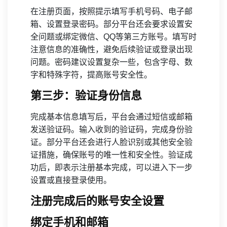
在注册页面，按照提示填写手机号码、电子邮
箱、设置登录密码。部分平台还会要求设置安
全问题或绑定微信、QQ等第三方账号。填写时
注意信息的准确性，避免后续验证或登录出现
问题。密码建议设置复杂一些，包含字母、数
字和特殊字符，提高账号安全性。
第三步：验证身份信息
完成基本信息填写后，平台会通过短信或邮箱
发送验证码。输入收到的验证码，完成身份验
证。部分平台还会进行人脸识别或其他安全验
证措施，确保账号的唯一性和安全性。验证成
功后，即表示注册基本完成，可以进入下一步
设置或直接登录使用。
注册完成后的账号安全设置
绑定手机和邮箱