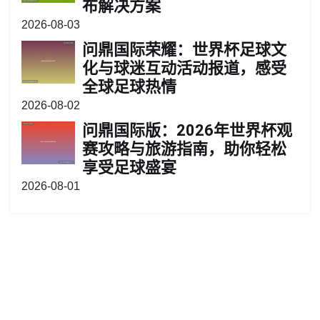
布解决方案
2026-08-03
问鼎国际荣耀：世界杯足球文
化与球迷互动活动报道，感受
全球足球热情
2026-08-02
问鼎国际版：2026年世界杯观
赛攻略与旅游指南，助你轻松
享受足球盛宴
2026-08-01