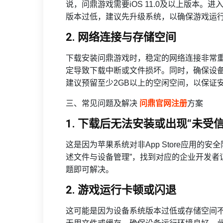
说，问鼎游戏需要iOS 11.0及以上版本。进入
版本过低，建议先升级系统，以确保游戏运
2. 网络连接与存储空间
下载安装问鼎游戏时，稳定的网络连接非常重
定导致下载中断或文件损坏。同时，确保设
建议预留至少2GB以上的空闲空间，以保证
三、常见问题及解决
问鼎官网注册
方案
1. 下载后无法安装或出现“未受
这是因为苹果系统对非App Store应用的安全
述文件与设备管理”，找到对应的企业开发者
题即可解决。
2. 游戏运行卡顿或闪退
这可能是因为设备系统版本过低或存储空间不