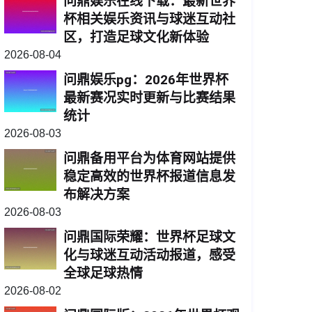
问鼎娱乐在线下载：最新世界
杯相关娱乐资讯与球迷互动社
区，打造足球文化新体验
2026-08-04
问鼎娱乐pg：2026年世界杯
最新赛况实时更新与比赛结果
统计
2026-08-03
问鼎备用平台为体育网站提供
稳定高效的世界杯报道信息发
布解决方案
2026-08-03
问鼎国际荣耀：世界杯足球文
化与球迷互动活动报道，感受
全球足球热情
2026-08-02