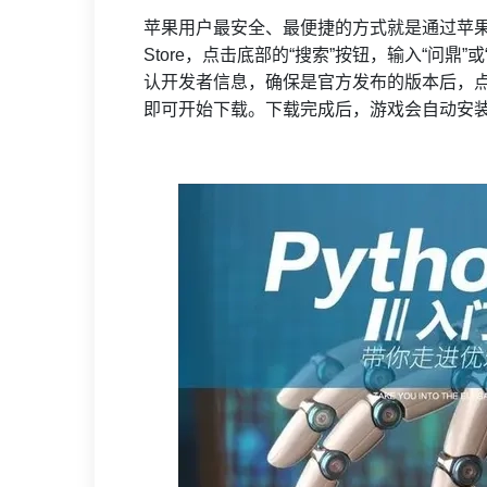
苹果用户最安全、最便捷的方式就是通过苹果官方
Store，点击底部的“搜索”按钮，输入“问
认开发者信息，确保是官方发布的版本后，点击“
即可开始下载。下载完成后，游戏会自动安