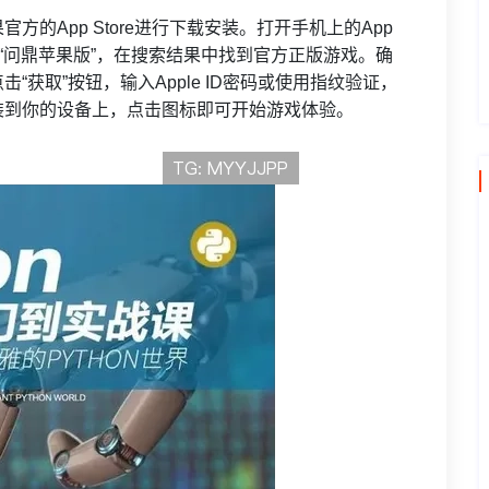
的App Store进行下载安装。打开手机上的App
鼎”或“问鼎苹果版”，在搜索结果中找到官方正版游戏。确
获取”按钮，输入Apple ID密码或使用指纹验证，
装到你的设备上，点击图标即可开始游戏体验。