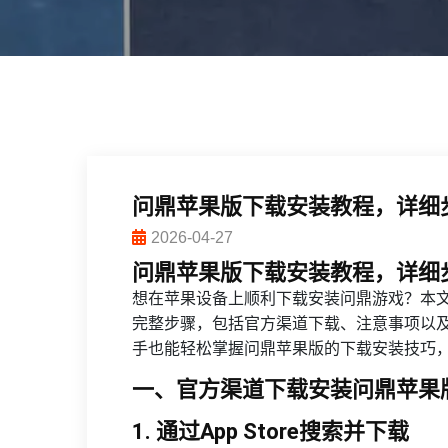
问鼎苹果版下载安装教程，详细
2026-04-27
问鼎苹果版下载安装教程，详细
想在苹果设备上顺利下载安装问鼎游戏？本
完整步骤，包括官方渠道下载、注意事项以
手也能轻松掌握问鼎苹果版的下载安装技巧
一、官方渠道下载安装问鼎苹果
1. 通过App Store搜索并下载