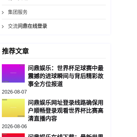
集团服务
交流
问鼎在线登录
推荐文章
问鼎娱乐：世界杯足球赛中最
震撼的进球瞬间与背后精彩故
事全方位报道
2026-08-07
问鼎娱乐网址登录线路确保用
户顺畅登录观看世界杯比赛高
清直播内容
2026-08-06