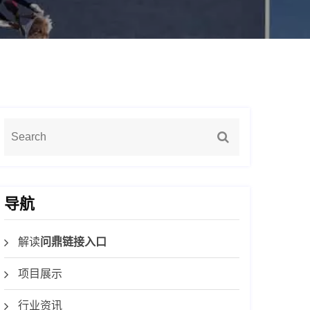
导航
解读
问鼎链接入口
项目展示
行业资讯