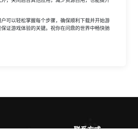
此外，关闭后台其他应用，减少资源占用，也能提升
用户可以轻松掌握每个步骤，确保顺利下载并开始游
是保证游戏体验的关键。祝你在问鼎的世界中畅快驰
联系方式