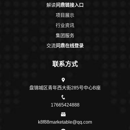
解读
问鼎链接入口
项目展示
行业资讯
集团服务
交流
问鼎在线登录
联系方式
盘锦城区青年西大街285号中心B座
17665424888
k8f88marketable@qq.com