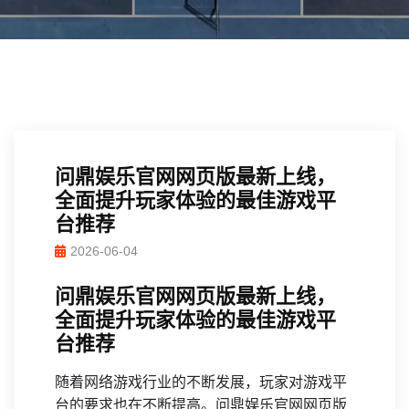
问鼎娱乐官网网页版最新上线，
全面提升玩家体验的最佳游戏平
台推荐
2026-06-04
问鼎娱乐官网网页版最新上线，
全面提升玩家体验的最佳游戏平
台推荐
随着网络游戏行业的不断发展，玩家对游戏平
台的要求也在不断提高。问鼎娱乐官网网页版