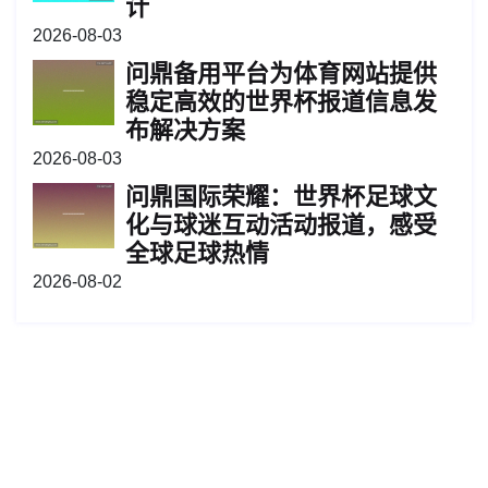
计
2026-08-03
问鼎备用平台为体育网站提供
稳定高效的世界杯报道信息发
布解决方案
2026-08-03
问鼎国际荣耀：世界杯足球文
化与球迷互动活动报道，感受
全球足球热情
2026-08-02