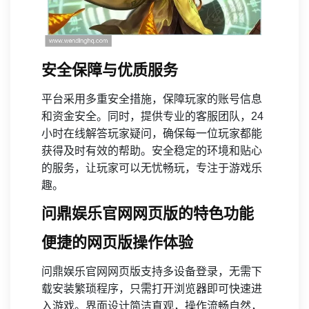
安全保障与优质服务
平台采用多重安全措施，保障玩家的账号信息
和资金安全。同时，提供专业的客服团队，24
小时在线解答玩家疑问，确保每一位玩家都能
获得及时有效的帮助。安全稳定的环境和贴心
的服务，让玩家可以无忧畅玩，专注于游戏乐
趣。
问鼎娱乐官网网页版的特色功能
便捷的网页版操作体验
问鼎娱乐官网网页版支持多设备登录，无需下
载安装繁琐程序，只需打开浏览器即可快速进
入游戏。界面设计简洁直观，操作流畅自然，