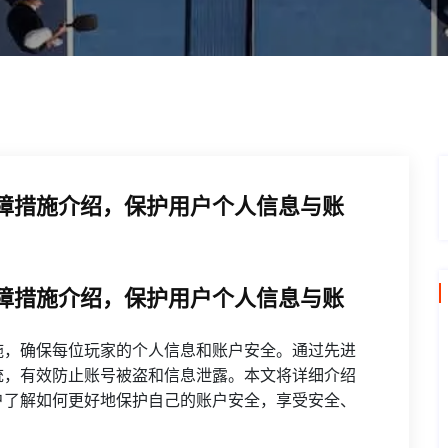
障措施介绍，保护用户个人信息与账
障措施介绍，保护用户个人信息与账
施，确保每位玩家的个人信息和账户安全。通过先进
统，有效防止账号被盗和信息泄露。本文将详细介绍
户了解如何更好地保护自己的账户安全，享受安全、