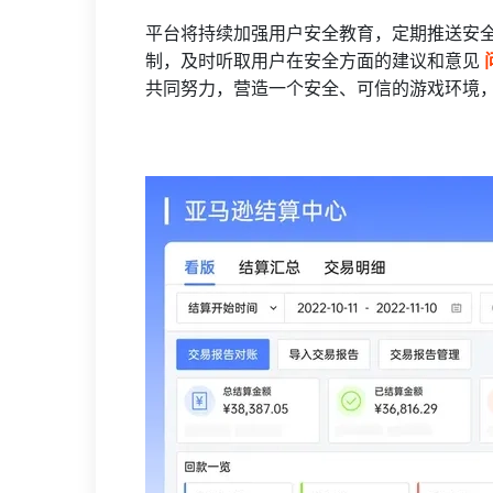
平台将持续加强用户安全教育，定期推送安
制，及时听取用户在安全方面的建议和意见
共同努力，营造一个安全、可信的游戏环境