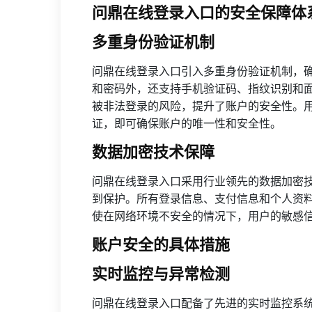
问鼎在线登录入口的安全保障体
多重身份验证机制
问鼎在线登录入口引入多重身份验证机制，
和密码外，还支持手机验证码、指纹识别和
被非法登录的风险，提升了账户的安全性。
证，即可确保账户的唯一性和安全性。
数据加密技术保障
问鼎在线登录入口采用行业领先的数据加密
到保护。所有登录信息、支付信息和个人资料都
使在网络环境不安全的情况下，用户的敏感
账户安全的具体措施
实时监控与异常检测
问鼎在线登录入口配备了先进的实时监控系