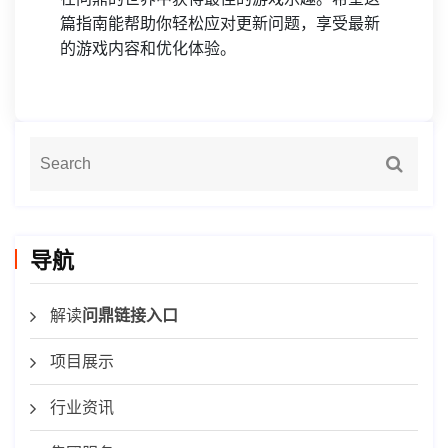
篇指南能帮助你轻松应对更新问题，享受最新
的游戏内容和优化体验。
导航
解读
问鼎链接入口
项目展示
行业资讯