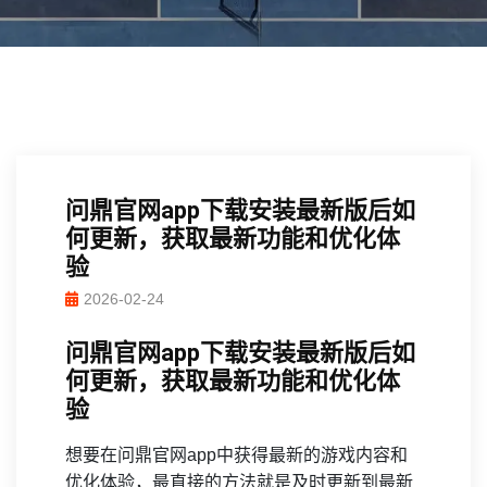
问鼎官网app下载安装最新版后如
何更新，获取最新功能和优化体
验
2026-02-24
问鼎官网app下载安装最新版后如
何更新，获取最新功能和优化体
验
想要在问鼎官网app中获得最新的游戏内容和
优化体验，最直接的方法就是及时更新到最新