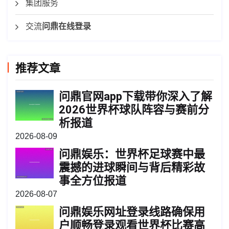
集团服务
交流
问鼎在线登录
推荐文章
问鼎官网app下载带你深入了解
2026世界杯球队阵容与赛前分
析报道
2026-08-09
问鼎娱乐：世界杯足球赛中最
震撼的进球瞬间与背后精彩故
事全方位报道
2026-08-07
问鼎娱乐网址登录线路确保用
户顺畅登录观看世界杯比赛高