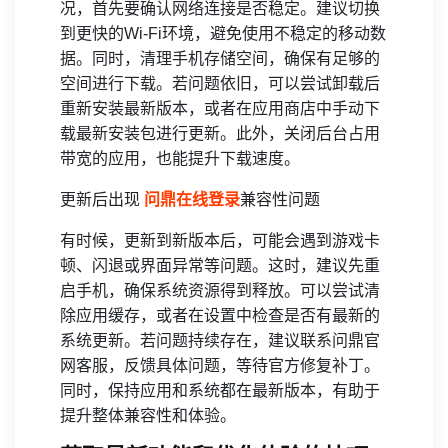
况，首先要确认网络连接是否稳定。建议切换
到更快的Wi-Fi环境，避免使用不稳定的移动数
据。同时，清理手机存储空间，确保有足够的
空间进行下载。若问题依旧，可以尝试卸载后
重新安装最新版本，或者在应用商店中手动下
载最新安装包进行更新。此外，关闭后台占用
带宽的应用，也能提升下载速度。
更新后出现
问鼎在线登录
兼容性问题
有时候，更新到新版本后，可能会遇到游戏卡
顿、闪退或界面异常等问题。这时，建议先重
启手机，确保系统资源得到释放。可以尝试清
除应用缓存，或者在设置中检查是否有最新的
系统更新。若问题持续存在，建议联系问鼎官
网客服，反馈具体问题，等待官方修复补丁。
同时，保持应用和系统都在最新版本，有助于
提升整体兼容性和体验。