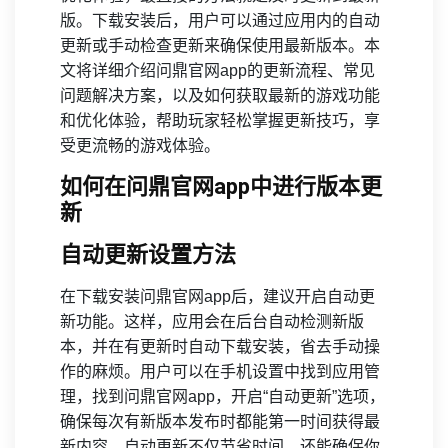
版。下载安装后，用户可以通过应用内的自动
更新或手动检查更新来确保使用最新版本。本
文将详细介绍问鼎官网app的更新流程、常见
问题解决方案，以及如何获取最新的游戏功能
和优化体验，帮助玩家轻松掌握更新技巧，享
受更流畅的游戏体验。
如何在问鼎官网app中进行版本更
新
自动更新设置方法
在下载安装问鼎官网app后，建议开启自动更
新功能。这样，应用会在后台自动检测新版
本，并在有更新时自动下载安装，省去手动操
作的麻烦。用户可以在手机设置中找到应用管
理，找到问鼎官网app，开启“自动更新”选项，
确保每次有新版本发布时都能第一时间获得最
新内容。自动更新不仅节省时间，还能确保你