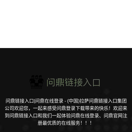
问鼎链接入口|问鼎在线登录 - (中国)拉萨问鼎链接入口集团
公司欢迎您，一起来感受问鼎登录下载带来的快乐！欢迎来
到问鼎链接入口和我们一起体验问鼎在线登录、问鼎官网注
册最优质的在线服务！！！