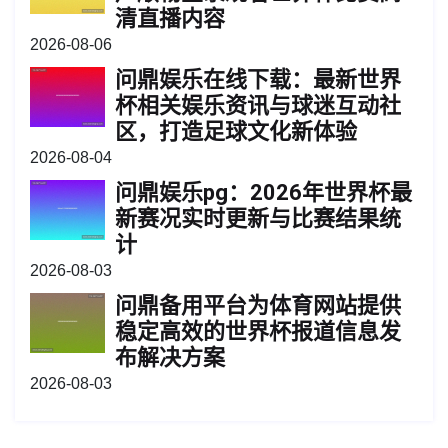
清直播内容
2026-08-06
问鼎娱乐在线下载：最新世界
杯相关娱乐资讯与球迷互动社
区，打造足球文化新体验
2026-08-04
问鼎娱乐pg：2026年世界杯最
新赛况实时更新与比赛结果统
计
2026-08-03
问鼎备用平台为体育网站提供
稳定高效的世界杯报道信息发
布解决方案
2026-08-03