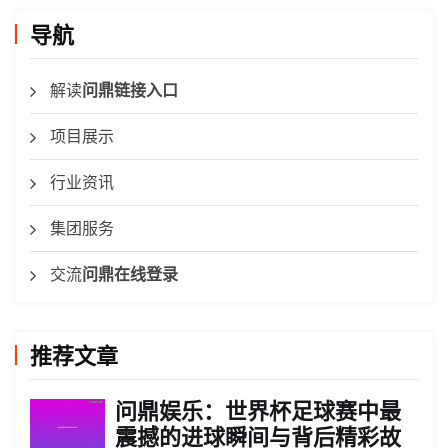
导航
解读
问鼎链接入口
项目展示
行业资讯
集团服务
交流
问鼎在线登录
推荐文章
问鼎娱乐：世界杯足球赛中最
震撼的进球瞬间与背后精彩故