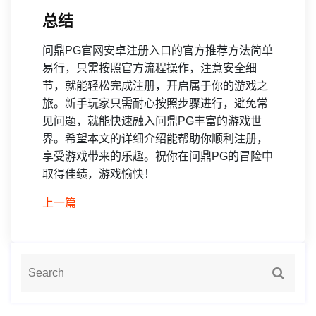
总结
问鼎PG官网安卓注册入口的官方推荐方法简单
易行，只需按照官方流程操作，注意安全细
节，就能轻松完成注册，开启属于你的游戏之
旅。新手玩家只需耐心按照步骤进行，避免常
见问题，就能快速融入问鼎PG丰富的游戏世
界。希望本文的详细介绍能帮助你顺利注册，
享受游戏带来的乐趣。祝你在问鼎PG的冒险中
取得佳绩，游戏愉快！
上一篇