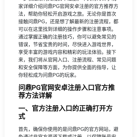
家详细介绍问鼎PG官网安卓注册的官方推荐方
法，帮助你轻松开启游戏之旅。无论你是首次
接触问鼎PG，还是想了解最新的注册流程，都
可以在这里找到详细的操作步骤和注意事项。
通过掌握正确的注册技巧，你可以避免常见的
错误，节省宝贵的时间，尽快进入游戏世界，
享受丰富的游戏内容和精彩的玩法体验。接下
来，我们将从官网入口、注册流程、常见问题
和安全保障等方面，为你提供全面的指导，让
你轻松成为问鼎PG的玩家。
问鼎PG官网安卓注册入口官方推
荐方法详解
一、官方注册入口的正确打开方
式
首先，确保你使用的是问鼎PG的官方网站，避
免通过非官方渠道下载或注册，以保障账号安