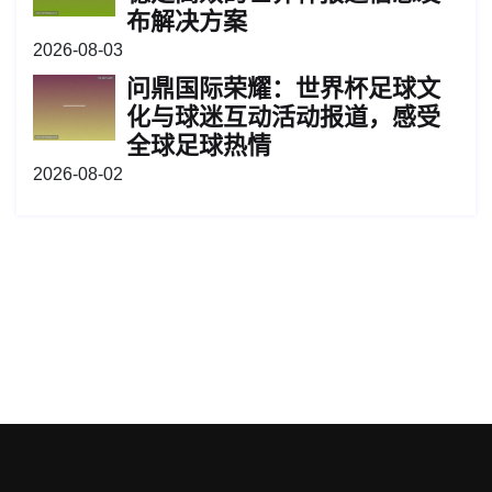
布解决方案
2026-08-03
问鼎国际荣耀：世界杯足球文
化与球迷互动活动报道，感受
全球足球热情
2026-08-02