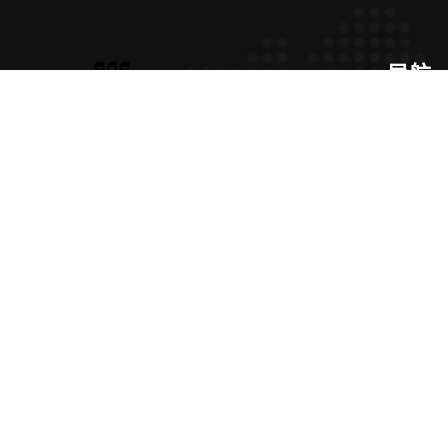
导航
解读
问
问鼎链接入口|问鼎在线登录 - (中国)拉
项目展
萨问鼎链接入口集团公司欢迎您，一
起来感受问鼎登录下载带来的快乐！
行业资
欢迎来到问鼎链接入口和我们一起体
集团服
验问鼎在线登录、问鼎官网注册最优
交流
问
质的在线服务！！！