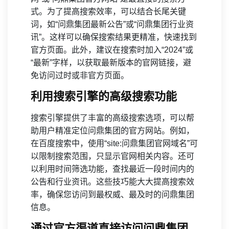
式。为了提高搜索效率，可以结合长尾关键
词，如“问鼎集团最新公告”或“问鼎集团行业资
讯”。这样可以确保搜索结果更精准，快速找到
官方页面。此外，建议在搜索时加入“2024”或
“最新”字样，以获取最新版本的官网链接，避
免访问过时或非官方页面。
利用搜索引擎的高级搜索功能
搜索引擎提供了丰富的高级搜索选项，可以帮
助用户精准定位问鼎集团的官方网站。例如，
在百度搜索中，使用“site:问鼎集团官网域名”可
以限制搜索范围，只显示官网相关内容。还可
以利用时间筛选功能，查找最近一段时间内的
公告和行业资讯。这些技巧能大大提高搜索效
率，确保您访问到最权威、最及时的问鼎集团
信息。
通过官方渠道直接访问问鼎集团