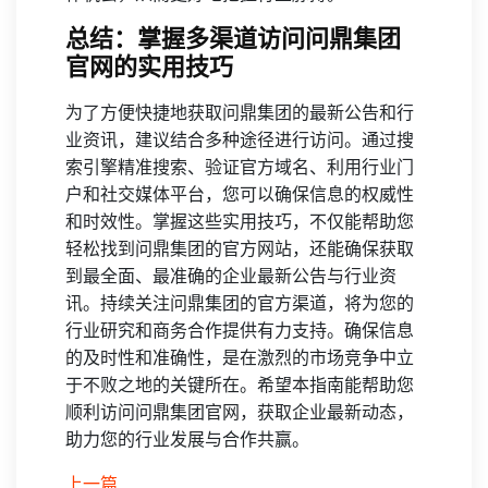
总结：掌握多渠道访问问鼎集团
官网的实用技巧
为了方便快捷地获取问鼎集团的最新公告和行
业资讯，建议结合多种途径进行访问。通过搜
索引擎精准搜索、验证官方域名、利用行业门
户和社交媒体平台，您可以确保信息的权威性
和时效性。掌握这些实用技巧，不仅能帮助您
轻松找到问鼎集团的官方网站，还能确保获取
到最全面、最准确的企业最新公告与行业资
讯。持续关注问鼎集团的官方渠道，将为您的
行业研究和商务合作提供有力支持。确保信息
的及时性和准确性，是在激烈的市场竞争中立
于不败之地的关键所在。希望本指南能帮助您
顺利访问问鼎集团官网，获取企业最新动态，
助力您的行业发展与合作共赢。
上一篇