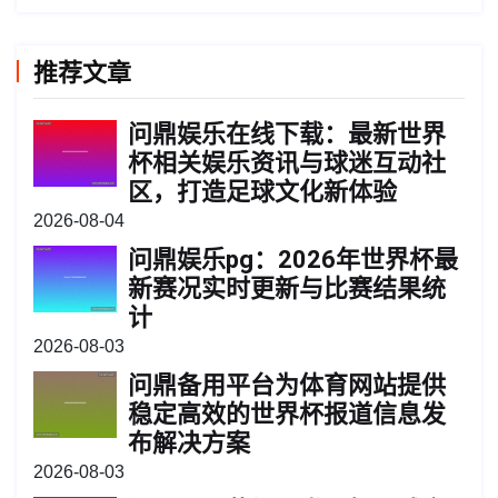
推荐文章
问鼎娱乐在线下载：最新世界
杯相关娱乐资讯与球迷互动社
区，打造足球文化新体验
2026-08-04
问鼎娱乐pg：2026年世界杯最
新赛况实时更新与比赛结果统
计
2026-08-03
问鼎备用平台为体育网站提供
稳定高效的世界杯报道信息发
布解决方案
2026-08-03