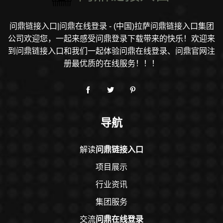
问鼎链接入口|问鼎在线登录 - (中国)拉萨问鼎链接入口集团
公司欢迎您，一起来感受问鼎登录下载带来的快乐！欢迎来
到问鼎链接入口和我们一起体验问鼎在线登录、问鼎官网注
册最优质的在线服务！！！
导航
解读
问鼎链接入口
项目展示
行业资讯
集团服务
交流
问鼎在线登录