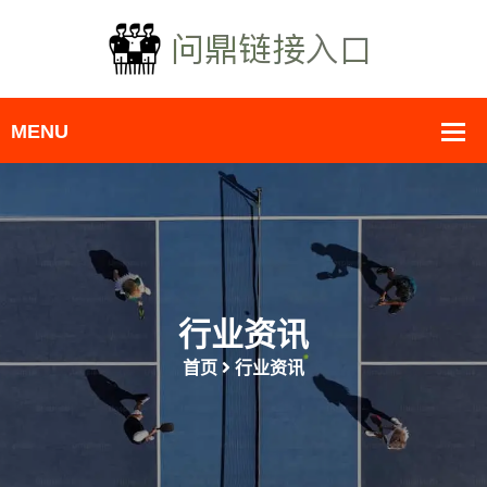
行业资讯
首页
行业资讯