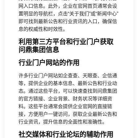
网入口信息。此外，企业在官网首页通常会设
置明显的导航栏，点击“关于我们”或“新闻中心”
即可找到最新公告和行业资讯的入口，确保信
息的权威性和时效性。
利用第三方平台和行业门户获取
问鼎集团信息
行业门户网站的作用
许多行业门户网站如企查查、天眼查、企信通
等，提供企业的基本信息、最新公告和行业动
态。通过这些平台，可以快速查找到问鼎集团
的官方链接、企业背景、财务状况等详细资
料。这些平台通常会提供企业官网的直接链
接，方便用户一键访问，获取企业最新公告和
行业资讯，提升信息的全面性和准确性。
社交媒体和行业论坛的辅助作用